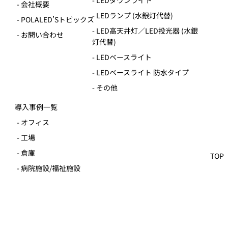
- ホーム
- LED直管タイプ（蛍光灯代替）
- 製品一覧
- LEDコンパクトライト（蛍光灯
代替）
- 導入事例
- LEDダウンライト
- 会社概要
- LEDランプ (水銀灯代替)
- POLALED’Sトピックス
- LED高天井灯／LED投光器 (水銀
- お問い合わせ
灯代替)
- LEDベースライト
- LEDベースライト 防水タイプ
- その他
導入事例一覧
TOP
- オフィス
- 工場
- 倉庫
- 病院施設/福祉施設