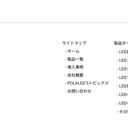
仕事は切り替えが大事
サイトマップ
製品タ
いろん
- ホーム
- L
- 製品一覧
- L
- 導入事例
- L
- 会社概要
- L
- POLALED’Sトピックス
- L
- お問い合わせ
- L
- L
- そ