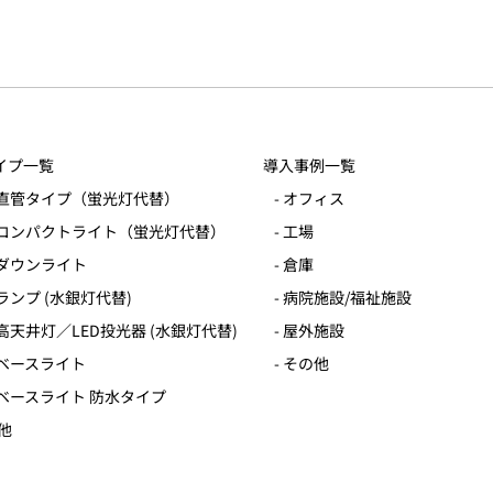
イプ一覧
導入事例一覧
なシーリングライト
ED直管タイプ（蛍光灯代替）
- オフィス
EDコンパクトライト（蛍光灯代替）
- 工場
EDダウンライト
- 倉庫
EDランプ (水銀灯代替)
- 病院施設/福祉施設
ED高天井灯／LED投光器 (水銀灯代替)
- 屋外施設
EDベースライト
- その他
EDベースライト 防水タイプ
の他