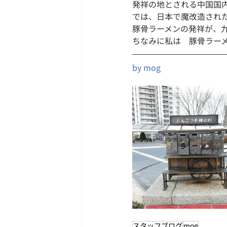
発祥の地とされる中国国
では、日本で魔改造され
豚骨ラーメンの発祥が、
ちなみに私は　豚骨ラーメ
by mog
スタッフブログ
mog