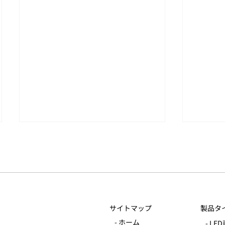
仕事は切り替えが大事
サイトマップ
製品タ
いろん
- ホーム
- L