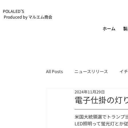
POLALED’S
Produced by マルエム商会
ホーム
製
All Posts
ニュースリリース
イチ
2024年11月29日
POLALED’Sスタッフブログ
電子仕掛の灯り
米国大統領選でトランプ
LED照明って蛍光灯とか