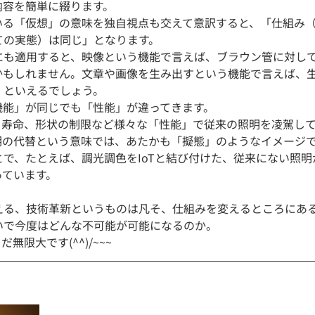
内容を簡単に綴ります。
いる「仮想」の意味を独自視点も交えて意訳すると、「仕組み
ての実態）は同じ」となります。
にも適用すると、映像という機能で言えば、ブラウン管に対し
かもしれません。文章や画像を生み出すという機能で言えば、生
」といえるでしょう。
機能」が同じでも「性能」が違ってきます。
力、寿命、形状の制限など様々な「性能」で従来の照明を凌駕し
明の代替という意味では、あたかも「擬態」のようなイメージ
で、たとえば、調光調色をIoTと結び付けた、従来にない照明
っています。
える、技術革新というものは凡そ、仕組みを変えるところにあ
いで今度はどんな不可能が可能になるのか。
無限大です(^^)/~~~