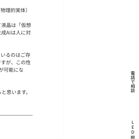
（物理的実体）
て液晶は「仮想
成AIは人に対
ているのはご存
ですが、この性
が可能にな
電話で相談
ると思います。
L
E
D