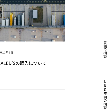
電話で相談
4年11月8日
LALED’Sの購入について
L
E
D
照明の相談を依頼