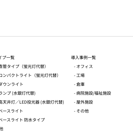
イプ一覧
導入事例一覧
ED直管タイプ（蛍光灯代替）
- オフィス
EDコンパクトライト（蛍光灯代替）
- 工場
EDダウンライト
- 倉庫
EDランプ (水銀灯代替)
- 病院施設/福祉施設
ED高天井灯／LED投光器 (水銀灯代替)
- 屋外施設
EDベースライト
- その他
EDベースライト 防水タイプ
の他