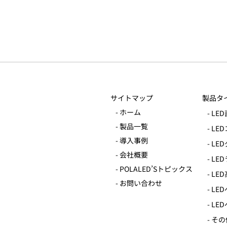
サイトマップ
製品タ
- ホーム
- L
- 製品一覧
- L
- 導入事例
- L
- 会社概要
- L
- POLALED’Sトピックス
- L
- お問い合わせ
- L
- L
- そ