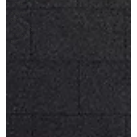
ン特集
お役立ち
Q&A
POLALED’S
スタッフブ
ログ