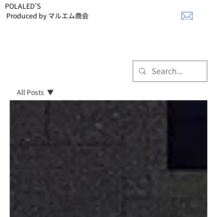
POLALED’S
Produced by マルエム商会
All Posts
All Posts
ニュースリ
リース
イチオシの
LED照明製
品特集
POLALED’S
新製品特集
キャンペー